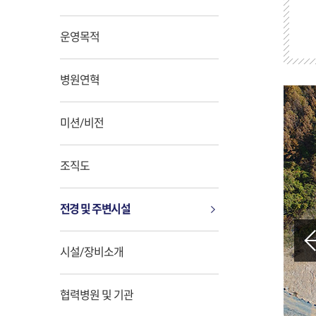
운영목적
병원연혁
미션/비전
조직도
전경 및 주변시설
시설/장비소개
협력병원 및 기관